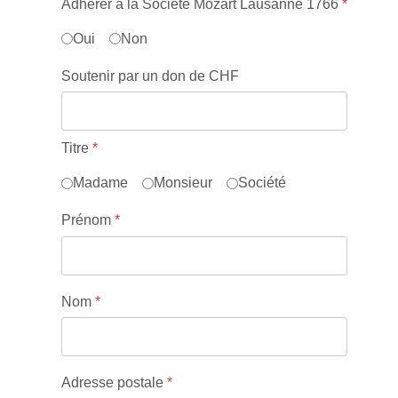
Adhérer à la Société Mozart Lausanne 1766
*
Oui
Non
Soutenir par un don de CHF
Titre
*
Madame
Monsieur
Société
Prénom
*
Nom
*
Adresse postale
*