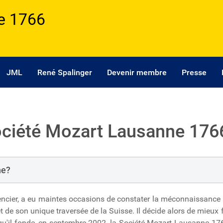
e 1766
JML
René Spalinger
Devenir membre
Presse
Société Mozart Lausanne 176
ne?
encier, a eu maintes occasions de constater la méconnaissance pa
de son unique traversée de la Suisse. Il décide alors de mieux 
i qu'il fonde, en septembre 2002, la Société Mozart Lausanne 176